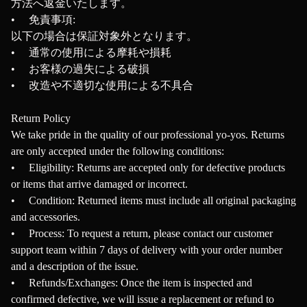
方法へ返金いたします。
• 免責事項:
以下の場合は保証対象外となります。
• 通常の使用による摩耗や損耗
• お客様の過失による破損
• 改造や不適切な使用による不具合
Return Policy
We take pride in the quality of our professional yo-yos. Returns
are only accepted under the following conditions:
• Eligibility: Returns are accepted only for defective products
or items that arrive damaged or incorrect.
• Condition: Returned items must include all original packaging
and accessories.
• Process: To request a return, please contact our customer
support team within 7 days of delivery with your order number
and a description of the issue.
• Refunds/Exchanges: Once the item is inspected and
confirmed defective, we will issue a replacement or refund to